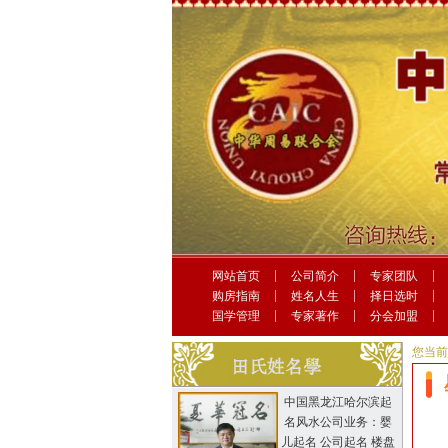
网站首页
公司简介
专家团队
购房指南
姓名人生
择日选时
国学管理
专家著作
分会加盟
您当
中国黑龙江哈尔滨起
名风水公司业务：婴
儿起名 公司起名 楼盘