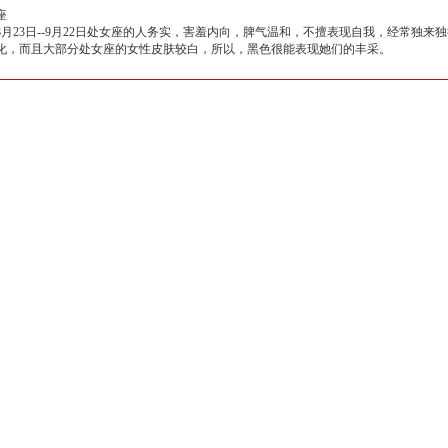
座
23日--9月22日处女座的人务实，害羞内向，脾气温和，不擅表现自我，经常独来
化，而且大部分处女座的女性皮肤较白，所以，黑色很能表现她们的丰采。