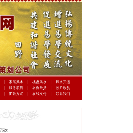
家居风水
楼盘风水
风水开运
服务项目
名例欣赏
照片欣赏
汇款方式
在线支付
联系我们
276次