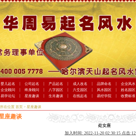
婴儿起名
公司起名
产品起名
成人改名
品牌命名
企业风水
企业顾问
终身顾问
八字园区
六爻园区
风水园区
姓名园区
易学论坛
星座趣谈
生肖趣谈
在线起名
易经学院
收费标准
前所在位置
首页
> 星座趣谈
星座趣谈
处女座
加入时间: 2022-11-20 02:30:15 点击:1