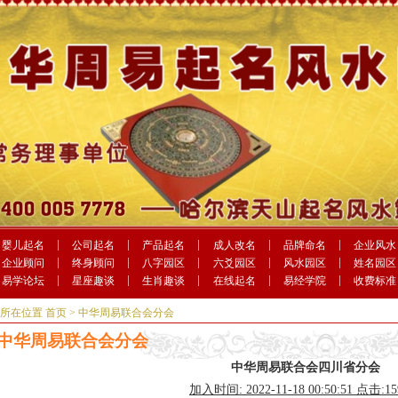
婴儿起名
公司起名
产品起名
成人改名
品牌命名
企业风水
企业顾问
终身顾问
八字园区
六爻园区
风水园区
姓名园区
易学论坛
星座趣谈
生肖趣谈
在线起名
易经学院
收费标准
前所在位置
首页
> 中华周易联合会分会
中华周易联合会分会
中华周易联合会四川省分会
加入时间: 2022-11-18 00:50:51 点击:1