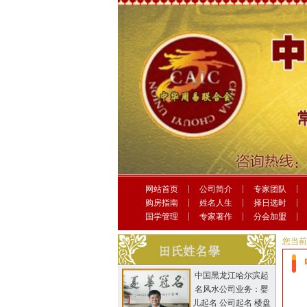
网站首页
公司简介
专家团队
购房指南
姓名人生
择日选时
国学管理
专家著作
分会加盟
您当
中国黑龙江哈尔滨起
名风水公司业务：婴
儿起名 公司起名 楼盘