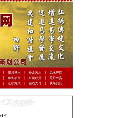
家居风水
楼盘风水
风水开运
服务项目
名例欣赏
照片欣赏
汇款方式
在线支付
联系我们
591次