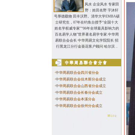
风水 企业风水 专家田
野：姓田名野 字沐轩
号厚德载物 田丰沃野。清华大学EMBA硕
士研究生，07年在钓鱼台授予“全国十大
姓名学权威专家”“06年全球最具影响力的
百名易学人物”世界著名易学专家.中华周
易联合会会长 中华周易文化学院院长 招
行黑龙江分行金葵花客户顾问 哈尔滨 ..
·
中华周易联合会四川省分会
·
中华周易联合会佳木斯分会成立
·
中华周易联合会山西省分会成立
·
中华周易联合会长春分会成立
·
中华周易联合会本溪分会
·
中华周易联合会徐州分会成立