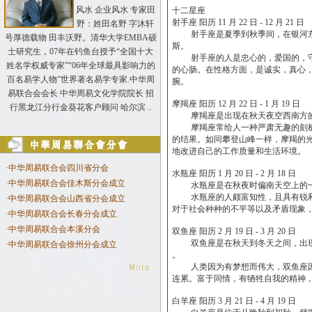
风水 企业风水 专家田
十二星座
射手座 阳历 11 月 22 日 - 12 月 21 日
野：姓田名野 字沐轩
射手座是夏季到秋季间，在银河东南
号厚德载物 田丰沃野。清华大学EMBA硕
斯。
士研究生，07年在钓鱼台授予“全国十大
射手座的人是忠心的，爱国的，守法
姓名学权威专家”“06年全球最具影响力的
的心肠。在性格方面，是诚实，真心
百名易学人物”世界著名易学专家.中华周
腕。
易联合会会长 中华周易文化学院院长 招
摩羯座 阳历 12 月 22 日 - 1 月 19 日
行黑龙江分行金葵花客户顾问 哈尔滨 ..
摩羯座是出现在秋天夜空西南方的星
摩羯座常给人一种严肃无趣的刻板印
的结果。如同攀登山峰一样，摩羯的
地改进自己的工作质量和生活环境。
·
中华周易联合会四川省分会
水瓶座 阳历 1 月 20 日 - 2 月 18 日
·
中华周易联合会佳木斯分会成立
水瓶座是在秋夜时偏南天空上的一个星
水瓶座的人颇富知性，且具有锐利的
·
中华周易联合会山西省分会成立
对于社会种种的不平等以及矛盾现象
·
中华周易联合会长春分会成立
·
中华周易联合会本溪分会
双鱼座 阳历 2 月 19 日 - 3 月 20 日
双鱼座是在秋天到冬天之间，出现于头
·
中华周易联合会徐州分会成立
。
人类因为有梦想而伟大，双鱼座因为
连累。富于同情，有牺牲自我的精神，
白羊座 阳历 3 月 21 日 - 4 月 19 日