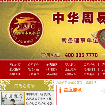
网站首页
公司简介
专家团队
婴儿起名
公司起名
购房指南
姓名人生
择日选时
企业顾问
终身顾问
国学管理
专家著作
分会加盟
易学论坛
星座趣谈
您当前所在位置
首页
> 星座趣谈
星座趣谈
中国黑龙江哈尔滨起
名风水公司业务：婴
儿起名 公司起名 楼盘