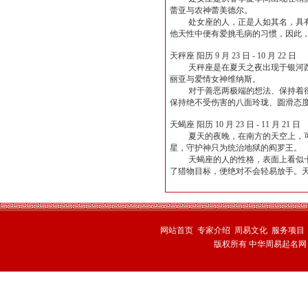
蕾亚与农神蕾美德尔。
处女座的人，正是人如其名，具有纯
他天性中便有爱挑毛病的习惯，因此
天秤座 阳历 9 月 23 日 - 10 月 22 日
天秤座是在夏天之夜出现于银河西边
丽亚与爱情女神维纳斯。
对于善恶两极端的想法、保持着很平
保持绝不受伤害的八面玲珑、圆滑态
天蝎座 阳历 10 月 23 日 - 11 月 21 日
夏天的夜晚，在南方的天空上，可看
星，守护神只为统治地狱的阎罗王。
天蝎座的人的性格，表面上看似十分
了猎物目标，便绝对不会轻易放手。
网站首页
专家介绍
周易文化
服务项目
版权所有 中华周易起名网 技