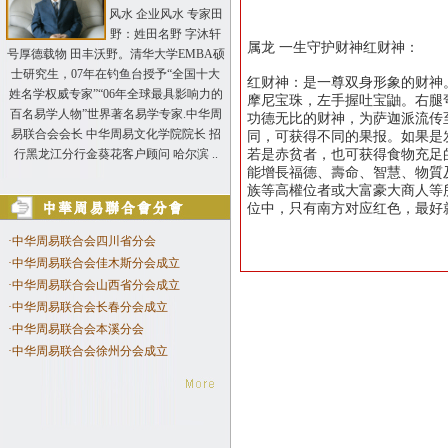
风水 企业风水 专家田
野：姓田名野 字沐轩
属龙 一生守护财神红财神：
号厚德载物 田丰沃野。清华大学EMBA硕
士研究生，07年在钓鱼台授予“全国十大
红财神：是一尊双身形象的财神
姓名学权威专家”“06年全球最具影响力的
摩尼宝珠，左手握吐宝鼬。右腿
百名易学人物”世界著名易学专家.中华周
功德无比的财神，为萨迦派流传
易联合会会长 中华周易文化学院院长 招
同，可获得不同的果报。如果是
若是赤贫者，也可获得食物充足
行黑龙江分行金葵花客户顾问 哈尔滨 ..
能增長福德、壽命、智慧、物質
族等高權位者或大富豪大商人等
位中，只有南方对应红色，最好
·
中华周易联合会四川省分会
·
中华周易联合会佳木斯分会成立
·
中华周易联合会山西省分会成立
·
中华周易联合会长春分会成立
·
中华周易联合会本溪分会
·
中华周易联合会徐州分会成立