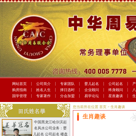
网站首页
公司简介
专家团队
婴儿起名
公司起名
购房指南
姓名人生
择日选时
企业顾问
终身顾问
国学管理
专家著作
分会加盟
易学论坛
星座趣谈
您当前所在位置
首页
> 生肖趣谈
生肖趣谈
中国黑龙江哈尔滨起
名风水公司业务：婴
儿起名 公司起名 楼盘