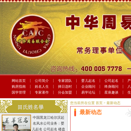
网站首页
公司简介
专家团队
婴儿起名
公司起名
购房指南
姓名人生
择日选时
企业顾问
终身顾问
国学管理
专家著作
分会加盟
易学论坛
星座趣谈
您当前所在位置
首页
> 最新动态
最新动态
中国黑龙江哈尔滨起
名风水公司业务：婴
儿起名 公司起名 楼盘