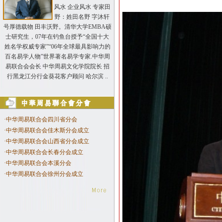
风水 企业风水 专家田
野：姓田名野 字沐轩
号厚德载物 田丰沃野。清华大学EMBA硕
士研究生，07年在钓鱼台授予“全国十大
姓名学权威专家”“06年全球最具影响力的
百名易学人物”世界著名易学专家.中华周
易联合会会长 中华周易文化学院院长 招
行黑龙江分行金葵花客户顾问 哈尔滨 ..
·
中华周易联合会四川省分会
·
中华周易联合会佳木斯分会成立
·
中华周易联合会山西省分会成立
·
中华周易联合会长春分会成立
·
中华周易联合会本溪分会
·
中华周易联合会徐州分会成立